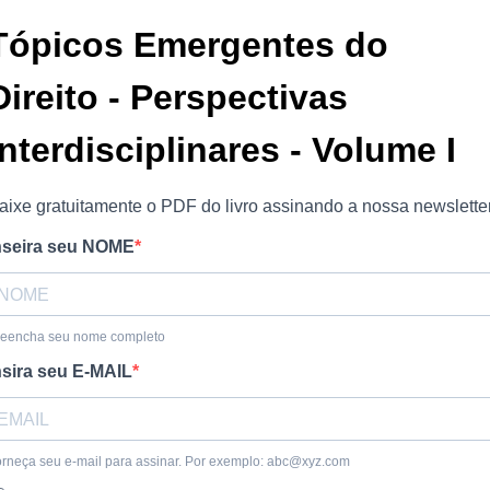
Tópicos Emergentes do
Direito - Perspectivas
Interdisciplinares - Volume I
aixe gratuitamente o PDF do livro assinando a nossa newsletter
nseira seu NOME
reencha seu nome completo
nsira seu E-MAIL
rneça seu e-mail para assinar. Por exemplo:
abc@xyz.com